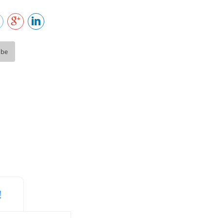
ube
!