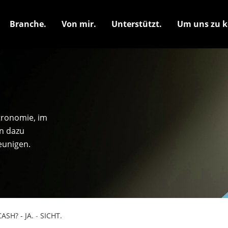
Branche.
Von mir.
Unterstützt.
Um uns zu k
stronomie, im
en dazu
eunigen.
CASH? - JA.
-
SICHT.