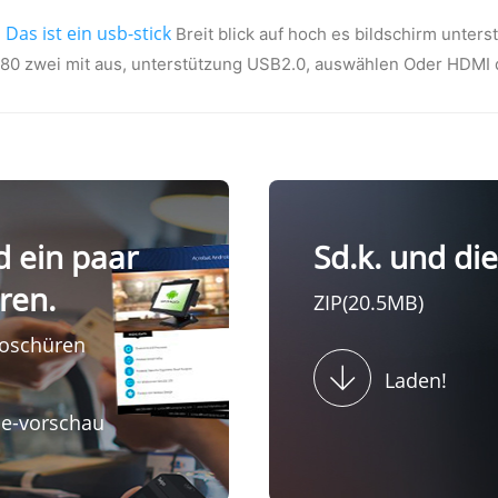
Das ist ein usb-stick
l
Breit blick auf hoch es bildschirm unter
80 zwei mit aus, unterstützung USB2.0, auswählen Oder HDMI 
d ein paar
Sd.k. und die
ren.
ZIP(20.5MB)
roschüren
Laden!
ne-vorschau