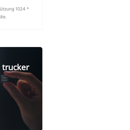
stützung 1024 *
die.
 trucker