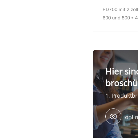
PD700 mit 2 zol
600 und 800 * 4
Hier sin
broschü
1. Produktb
onli